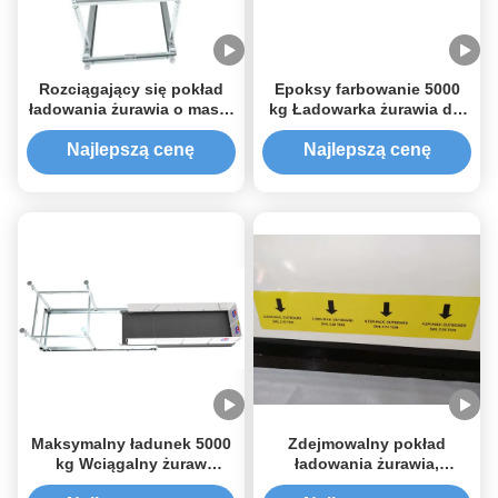
Rozciągający się pokład
Epoksy farbowanie 5000
ładowania żurawia o masie
kg Ładowarka żurawia dla
5000 kg z farbą
placówek budowy
epoksydową MLP2800-H
Najlepszą cenę
Najlepszą cenę
Maksymalny ładunek 5000
Zdejmowalny pokład
kg Wciągalny żuraw
ładowania żurawia,
Ładowanie MLP4200-H
platforma podnosząca