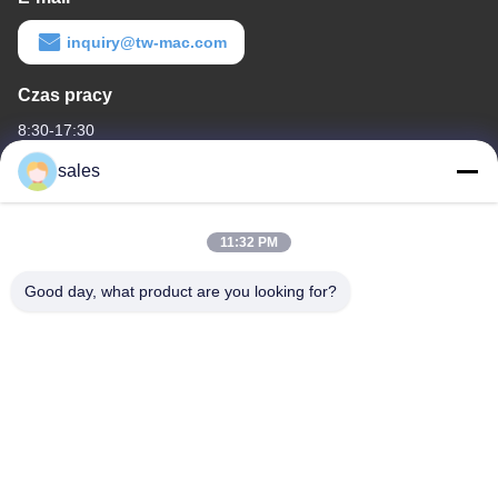
inquiry@tw-mac.com
Czas pracy
8:30-17:30
sales
Nasz adres
Adres firmy
11:32 PM
Pokój 1311, budynek nr 3 Golson Plaza, nr 163 Yingbin Ave,
dzielnica Huadu, Guangzhou, 510800,Chiny
Good day, what product are you looking for?
Adres fabryki
No.318 Wufeng Industrial Road ShenShan Town, dzielnica
Baiyun, GuangZhou, 510460, Chiny
teren
86-20-36969420