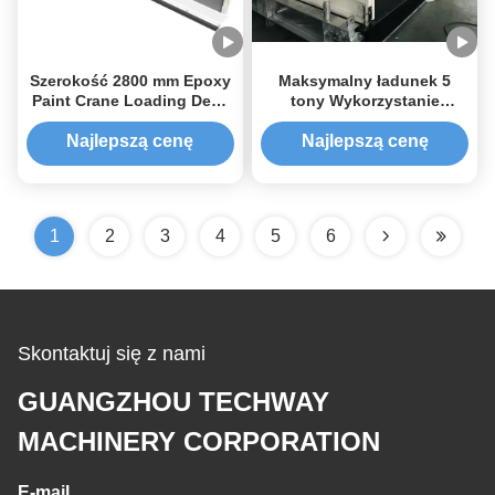
Szerokość 2800 mm Epoxy
Maksymalny ładunek 5
Paint Crane Loading Deck
tony Wykorzystanie
dla narzędzi i materiałów
żurawia Ładowanie
pokładu szerokość 2200
Najlepszą cenę
Najlepszą cenę
mm
1
2
3
4
5
6
Skontaktuj się z nami
GUANGZHOU TECHWAY
MACHINERY CORPORATION
E-mail