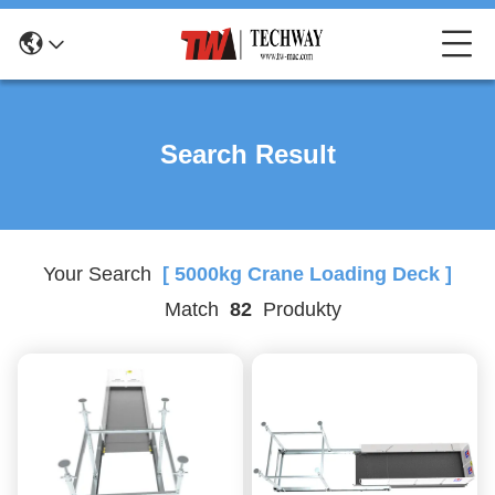
Search Result
Your Search
[ 5000kg Crane Loading Deck ]
Match
82
Produkty