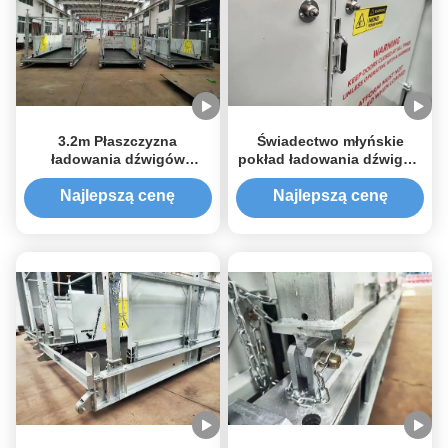
3.2m Płaszczyzna
Świadectwo młyńskie
ładowania dźwigów
pokład ładowania dźwigów
MLP2200 Szerokość
MLP2600 szerokość 2600
2200mm Certyfikat pełnego
mm farba epoksydowa
Najlepszą cenę
Najlepszą cenę
ładunku