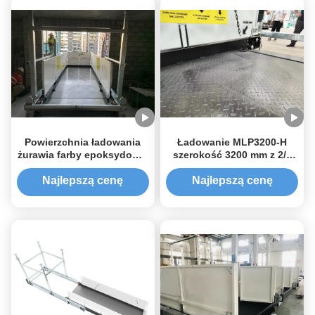
Powierzchnia ładowania
Ładowanie MLP3200-H
żurawia farby epoksydowej
szerokość 3200 mm z 2/4
MLP2800-H Szerokość
rekwizytów
2800 mm
Najlepszą cenę
Najlepszą cenę