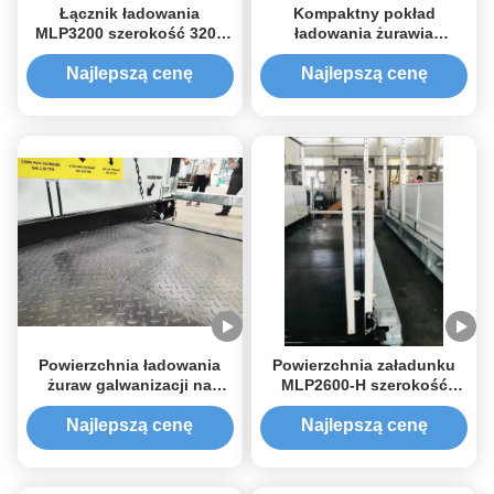
Łącznik ładowania
Kompaktny pokład
MLP3200 szerokość 3200
ładowania żurawia
mm
MLP4200 szerokość 4200
mm Easy Pull System
Najlepszą cenę
Najlepszą cenę
Powierzchnia ładowania
Powierzchnia załadunku
żuraw galwanizacji na
MLP2600-H szerokość
gorąco MLP2200-H
2600mm
Szerokość 2200 mm
Najlepszą cenę
Najlepszą cenę