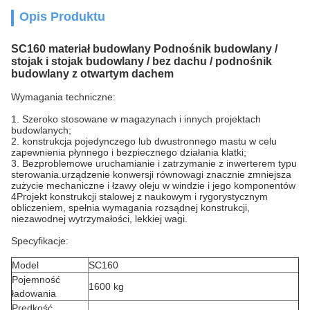
Opis Produktu
SC160 materiał budowlany Podnośnik budowlany /
stojak i stojak budowlany / bez dachu / podnośnik
budowlany z otwartym dachem
Wymagania techniczne:
1. Szeroko stosowane w magazynach i innych projektach
budowlanych;
2. konstrukcja pojedynczego lub dwustronnego mastu w celu
zapewnienia płynnego i bezpiecznego działania klatki;
3. Bezproblemowe uruchamianie i zatrzymanie z inwerterem typu
sterowania.
urządzenie konwersji równowagi znacznie zmniejsza
zużycie mechaniczne i łzawy oleju w windzie i jego komponentów
4Projekt konstrukcji stalowej z naukowym i rygorystycznym
obliczeniem, spełnia wymagania rozsądnej konstrukcji,
niezawodnej wytrzymałości, lekkiej wagi.
Specyfikacje:
Model
SC160
Pojemność
1600 kg
ładowania
Prędkość