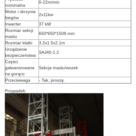
0-22m/min
nominalna
Motor i skrzynia
2x11kw
biegów
Inwerter
37 kW
Rozmiar sekcji
650*650*1508 mm
mastu
Rozmiar klatki
3.2x1.5x2.1m
Urządzenie
SAJ40-1.2
bezpieczeństwa
Części
galwanizowane
Sekcja mastu/wozek
na gorąco
Przeciwwaga
- Tak, proszę.
Przypadek: