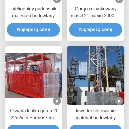
Inteligentny podnośnik
Gorąco ocynkowany
materiału budowlany
maszt 21 m/min 2000 kg
SC200/200 58m/min
Sztuka i szczyt
Najlepszą cenę
konstrukcyjny podnośnik
Najlepszą cenę
do materiału
Otwarta klatka górna 2t
Inwerter sterowanie
22m/min Podnoszenie
materiał budowlany
materiałów budowlanych
podnoszący, 37kw