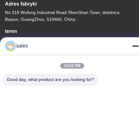
Adres fabryki
No.318 Wufeng Industrial Road ShenShan Town, dzielnica
Baiyun, GuangZhou, 510460, Chiny
teren
86-20-36969420
sales
10:52 PM
Chiny Dobra jakość Podnoszenie na placu budowy Sprzedawca.
Good day, what product are you looking for?
-2026 GUANGZHOU TECHWAY MACHINERY CORPORATION .
Wszelkie prawa zastrzeżone.
Polityka prywatności
|
Sitemap