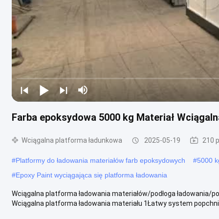
Farba epoksydowa 5000 kg Materiał Wciągaln
Wciągalna platforma ładunkowa
2025-05-19
210 
#
Platformy do ładowania materiałów farb epoksydowych
#
5000 k
#
Epoxy Paint wyciągająca się platforma ładowania
Wciągalna platforma ładowania materiałów/podłoga ładowania/
Wciągalna platforma ładowania materiału 1Łatwy system popchnięc