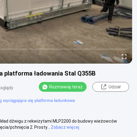
a platforma ładowania Stal Q355B
Rozmawiaj teraz.
Udział
poglądy
g wyciągająca się platforma ładunkowa
pokład dźwigu z rekwizytami MLP2200 do budowy wieżowców
ia/pchnięcia 2. Prosty...
Zobacz więcej