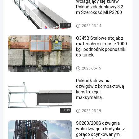
Wciągający się żuraw
Pokład załadunkowy 3,2
m Szerokość MLP3200
Pokład załadunku żurawia
01:18
2025-05-14
Q345B Stalowe stojak z
materiałem o masie 1000
kg i podnośnik podnośnik
do tunelu
Podnoszenie materiałów budo
00:19
2026-05-15
wlanych
Pokład ładowania
dźwigów z kompaktową
konstrukcją i
maksymalną
pojemnością ładunkową 5
ton, zapewniający
Pokład załadunku żurawia
00:09
2026-05-19
bezpieczne obsługiwanie
materiałów na
SC200/200G dźwignia
wielopiętrowych placach
wału dźwignia budynku z
budowy
gorąco ocynkowanym