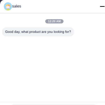
sales
12:20 AM
Chiny Dobra jakość Podnoszenie na placu budowy Sprzedawca.
-2026 GUANGZHOU TECHWAY MACHINERY CORPORATION .
Good day, what product are you looking for?
Wszelkie prawa zastrzeżone.
Polityka prywatności
|
Sitemap