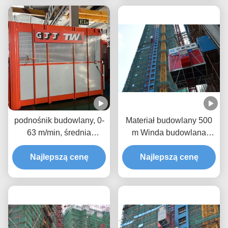
46m/min Podnośnik
podnośnik podnośnik i
materiałów pasażerskich
pinion,
podnośnik budowlany, 0-
Materiał budowlany 500
63 m/min, średnia
m Winda budowlana
prędkość, sterowanie
Winda podnosząca z
inwerterem, konwersja
Najlepszą cenę
sterowaniem inwerterem
Najlepszą cenę
częstotliwości, windę
budowlana,