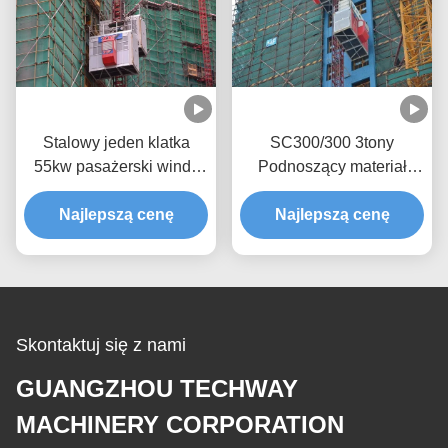
Stalowy jeden klatka
SC300/300 3tony
55kw pasażerski windy
Podnoszący materiał
podnoszące dla placu
budowlany Q345B Stal
Najlepszą cenę
budowy SC300
Najlepszą cenę
Skontaktuj się z nami
GUANGZHOU TECHWAY
MACHINERY CORPORATION