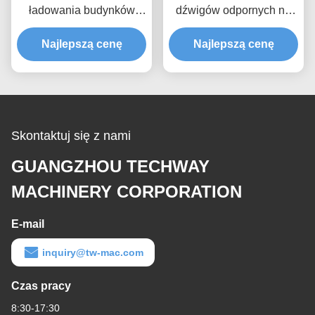
ładowania budynków
dźwigów odpornych na
Galwanizacja gorąca
rdzew 3200 mm
Najlepszą cenę
MLP4200
Najlepszą cenę
Skontaktuj się z nami
GUANGZHOU TECHWAY
MACHINERY CORPORATION
E-mail
inquiry@tw-mac.com
Czas pracy
8:30-17:30