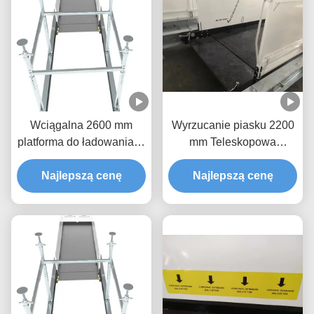
Wciągalna 2600 mm
Wyrzucanie piasku 2200
platforma do ładowania w
mm Teleskopowa
budownictwie
platforma ładowania do
Najlepszą cenę
antykorozyjna
Najlepszą cenę
budowy