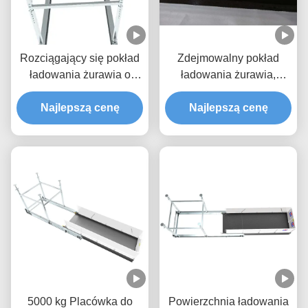
Rozciągający się pokład
Zdejmowalny pokład
ładowania żurawia o
ładowania żurawia,
masie 5000 kg z farbą
platforma podnosząca
epoksydową MLP2800-H
Najlepszą cenę
5000 kg materiału
Najlepszą cenę
5000 kg Placówka do
Powierzchnia ładowania