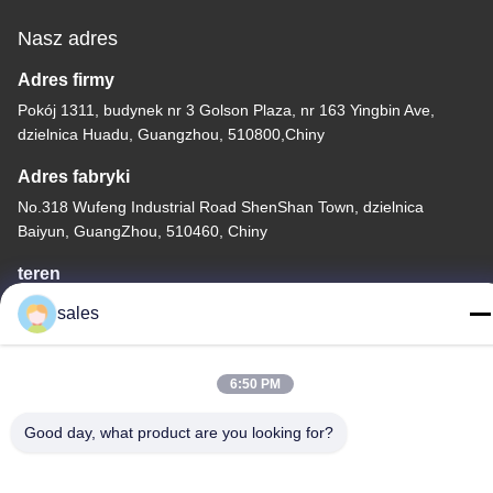
Nasz adres
Adres firmy
Pokój 1311, budynek nr 3 Golson Plaza, nr 163 Yingbin Ave,
dzielnica Huadu, Guangzhou, 510800,Chiny
Adres fabryki
No.318 Wufeng Industrial Road ShenShan Town, dzielnica
Baiyun, GuangZhou, 510460, Chiny
teren
86-20-36969420
sales
6:50 PM
Good day, what product are you looking for?
Chiny Dobra jakość Podnoszenie na placu budowy Sprzedawca.
-2026 GUANGZHOU TECHWAY MACHINERY CORPORATION .
Wszelkie prawa zastrzeżone.