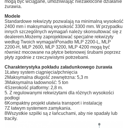
mogą być wciągane, umożliwiając niezakłócone działanie
żurawia.
Modele
Standardowe rekwizyty pozwalają na minimalną wysokość
2400 mm i maksymalną wysokość 3300 mm. W przypadku
innych szczególnych wymagań należy skonsultować się z
dealerem.Możemy zaprojektować specjalne rekwizyty
według Twoich wymagańPonadto MLP 2200-L, MLP
2200-H, MLP 2600, MLP 3200, MLP 4200 mogą być
również mocowane na płytce betonowej śrubami poprzez
płyty zgodnie z rzeczywistymi potrzebami.
Charakterystyka pokładu załadunkowego żurawia
1Łatwy system ciągnięcia/pchnięcia
2Maksymalna długość zewnętrzna: 5,3 m
3Maksymalna ładowność: 5 ton
4Szerokość platformy: 2,8 m.
5. Z regulowanymi rekwizytami dla różnych wysokości
podłogi
6Kompaktny projekt ułatwia transport i instalację
7Z łatwym systemem zamykania.
8Wszystkie szpilki są z łańcuchami, aby nie spadały lub
traciły.